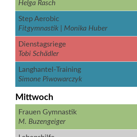
Helga Rasch
Step Aerobic
Fitgymnastik | Monika Huber
Dienstagsriege
Tobi Schädler
Langhantel-Training
Simone Piwowarczyk
Mittwoch
Frauen Gymnastik
M. Buzengeiger