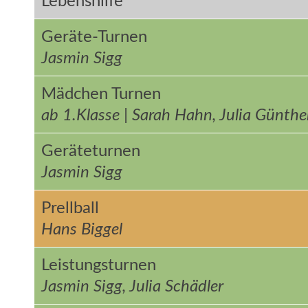
Lebenshilfe
Geräte-Turnen
Jasmin Sigg
Mädchen Turnen
ab 1.Klasse | Sarah Hahn, Julia Günthe
Geräteturnen
Jasmin Sigg
Prellball
Hans Biggel
Leistungsturnen
Jasmin Sigg, Julia Schädler