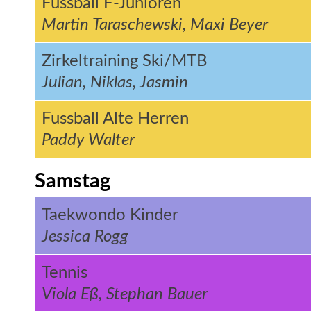
Fussball F-Junioren
Martin Taraschewski, Maxi Beyer
Zirkeltraining Ski/MTB
Julian, Niklas, Jasmin
Fussball Alte Herren
Paddy Walter
Samstag
Taekwondo Kinder
Jessica Rogg
Tennis
Viola Eß, Stephan Bauer