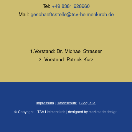
Tel:
+49 8381 928960
Mail:
geschaeftsstelle@tsv-heimenkirch.de
1.Vorstand: Dr. Michael Strasser
2. Vorstand: Patrick Kurz
Impressum
|
Datenschutz
|
Bildquelle
© Copyright – TSV Heimenkirch | designed by markmade design