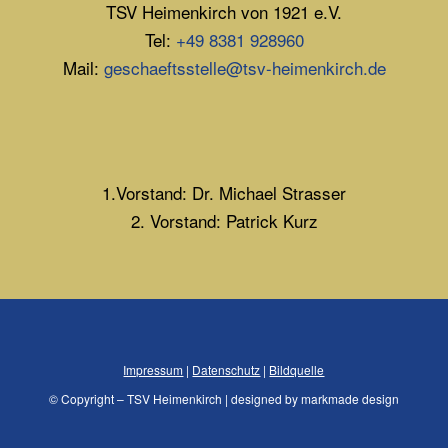
TSV Heimenkirch von 1921 e.V.
Tel:
+49 8381 928960
Mail:
geschaeftsstelle@tsv-heimenkirch.de
1.Vorstand: Dr. Michael Strasser
2. Vorstand: Patrick Kurz
Impressum
|
Datenschutz
|
Bildquelle
© Copyright – TSV Heimenkirch | designed by markmade design