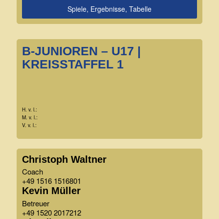
Spiele, Ergebnisse, Tabelle
B-JUNIOREN – U17 |
KREISSTAFFEL 1
H. v. l.:
M. v. l.:
V. v. l.:
Christoph Waltner
Coach
+49 1516 1516801
Kevin Müller
Betreuer
+49 1520 2017212