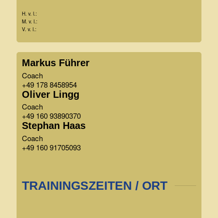
H. v. l.:
M. v. l.:
V. v. l.:
Markus Führer
Coach
+49 178 8458954
Oliver Lingg
Coach
+49 160 93890370
Stephan Haas
Coach
+49 160 91705093
TRAININGSZEITEN / ORT