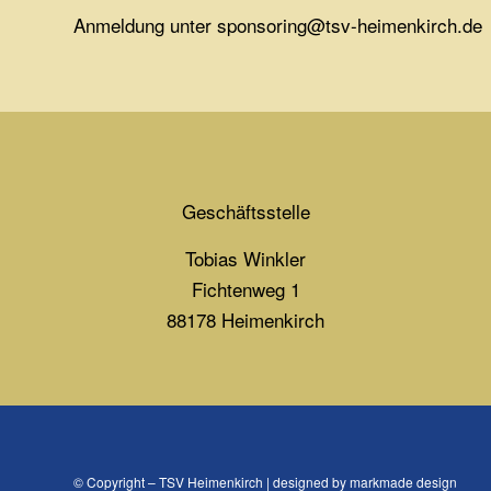
Anmeldung unter sponsoring@tsv-heimenkirch.de
Geschäftsstelle
Tobias Winkler
Fichtenweg 1
88178 Heimenkirch
© Copyright – TSV Heimenkirch | designed by markmade design