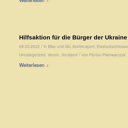
Hilfsaktion für die Bürger der Ukraine
/
08.03.2022
in
Bike und Ski
,
Breitensport
,
Eisstockschiesse
/
Uncategorized
,
Verein
,
Vorstand
von
Florian Piwowarczyk
Weiterlesen