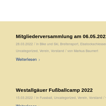
Mitgliederversammlung am 06.05.202
/
28.03.2022
in
Bike und Ski
,
Breitensport
,
Eisstockschiesse
/
Uncategorized
,
Verein
,
Vorstand
von
Markus Baumert
Weiterlesen
Westallgäuer Fußballcamp 2022
/
/
15.03.2022
in
Fussball
,
Uncategorized
,
Verein
,
Vorstand
Weiterlesen