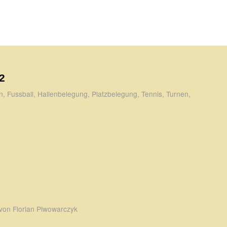
2
n
,
Fussball
,
Hallenbelegung
,
Platzbelegung
,
Tennis
,
Turnen
,
von
Florian Piwowarczyk