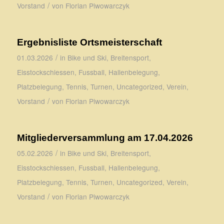
/
Vorstand
von
Florian Piwowarczyk
Ergebnisliste Ortsmeisterschaft
/
01.03.2026
in
Bike und Ski
,
Breitensport
,
Eisstockschiessen
,
Fussball
,
Hallenbelegung
,
Platzbelegung
,
Tennis
,
Turnen
,
Uncategorized
,
Verein
,
/
Vorstand
von
Florian Piwowarczyk
Mitgliederversammlung am 17.04.2026
/
05.02.2026
in
Bike und Ski
,
Breitensport
,
Eisstockschiessen
,
Fussball
,
Hallenbelegung
,
Platzbelegung
,
Tennis
,
Turnen
,
Uncategorized
,
Verein
,
/
Vorstand
von
Florian Piwowarczyk