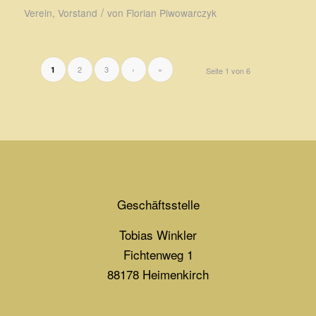
/
Verein
,
Vorstand
von
Florian Piwowarczyk
2
3
›
»
1
Seite 1 von 6
Geschäftsstelle
Tobias Winkler
Fichtenweg 1
88178 Heimenkirch