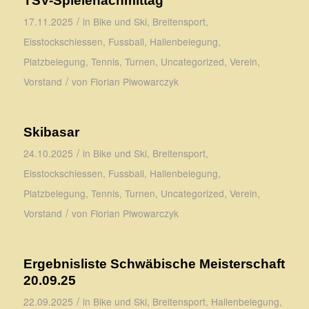
TSV-Spielenachmittag
/
17.11.2025
in
Bike und Ski
,
Breitensport
,
Eisstockschiessen
,
Fussball
,
Hallenbelegung
,
Platzbelegung
,
Tennis
,
Turnen
,
Uncategorized
,
Verein
,
/
Vorstand
von
Florian Piwowarczyk
Skibasar
/
24.10.2025
in
Bike und Ski
,
Breitensport
,
Eisstockschiessen
,
Fussball
,
Hallenbelegung
,
Platzbelegung
,
Tennis
,
Turnen
,
Uncategorized
,
Verein
,
/
Vorstand
von
Florian Piwowarczyk
Ergebnisliste Schwäbische Meisterschaft
20.09.25
/
22.09.2025
in
Bike und Ski
,
Breitensport
,
Hallenbelegung
,