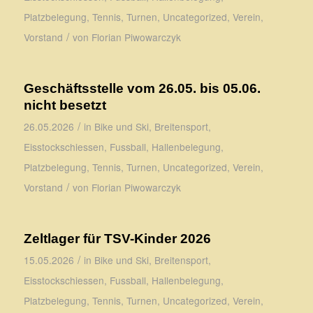
Platzbelegung
,
Tennis
,
Turnen
,
Uncategorized
,
Verein
,
/
Vorstand
von
Florian Piwowarczyk
Geschäftsstelle vom 26.05. bis 05.06.
nicht besetzt
/
26.05.2026
in
Bike und Ski
,
Breitensport
,
Eisstockschiessen
,
Fussball
,
Hallenbelegung
,
Platzbelegung
,
Tennis
,
Turnen
,
Uncategorized
,
Verein
,
/
Vorstand
von
Florian Piwowarczyk
Zeltlager für TSV-Kinder 2026
/
15.05.2026
in
Bike und Ski
,
Breitensport
,
Eisstockschiessen
,
Fussball
,
Hallenbelegung
,
Platzbelegung
,
Tennis
,
Turnen
,
Uncategorized
,
Verein
,