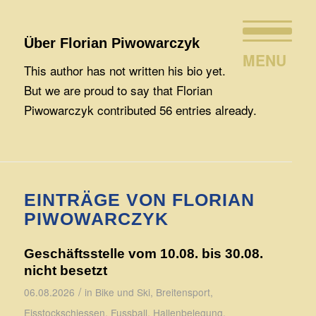
Über
Florian Piwowarczyk
This author has not written his bio yet.
But we are proud to say that
Florian
Piwowarczyk
contributed 56 entries already.
EINTRÄGE VON FLORIAN
PIWOWARCZYK
Geschäftsstelle vom 10.08. bis 30.08.
nicht besetzt
/
06.08.2026
in
Bike und Ski
,
Breitensport
,
Eisstockschiessen
,
Fussball
,
Hallenbelegung
,