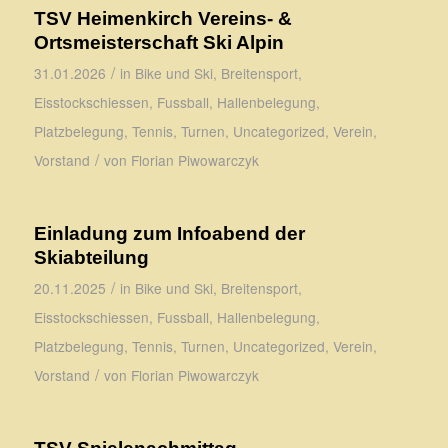
TSV Heimenkirch Vereins- &
Ortsmeisterschaft Ski Alpin
/
31.01.2026
in
Bike und Ski
,
Breitensport
,
Eisstockschiessen
,
Fussball
,
Hallenbelegung
,
Platzbelegung
,
Tennis
,
Turnen
,
Uncategorized
,
Verein
,
/
Vorstand
von
Florian Piwowarczyk
Einladung zum Infoabend der
Skiabteilung
/
20.11.2025
in
Bike und Ski
,
Breitensport
,
Eisstockschiessen
,
Fussball
,
Hallenbelegung
,
Platzbelegung
,
Tennis
,
Turnen
,
Uncategorized
,
Verein
,
/
Vorstand
von
Florian Piwowarczyk