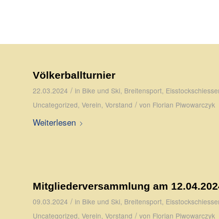
Völkerballturnier
/
22.03.2024
in
Bike und Ski
,
Breitensport
,
Eisstockschiesse
/
Uncategorized
,
Verein
,
Vorstand
von
Florian Piwowarczyk
Weiterlesen
Mitgliederversammlung am 12.04.202
/
09.03.2024
in
Bike und Ski
,
Breitensport
,
Eisstockschiesse
/
Uncategorized
,
Verein
,
Vorstand
von
Florian Piwowarczyk