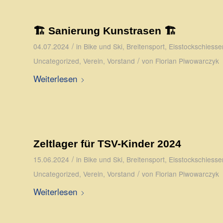
🏗️ Sanierung Kunstrasen 🏗️
/
04.07.2024
in
Bike und Ski
,
Breitensport
,
Eisstockschiesse
/
Uncategorized
,
Verein
,
Vorstand
von
Florian Piwowarczyk
Weiterlesen
Zeltlager für TSV-Kinder 2024
/
15.06.2024
in
Bike und Ski
,
Breitensport
,
Eisstockschiesse
/
Uncategorized
,
Verein
,
Vorstand
von
Florian Piwowarczyk
Weiterlesen