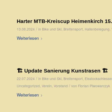
Harter MTB-Kreiscup Heimenkirch 15
/
13.08.2024
in
Bike und Ski
,
Breitensport
,
Hallenbelegung
,
Weiterlesen
🏗️ Update Sanierung Kunstrasen 🏗️
/
22.07.2024
in
Bike und Ski
,
Breitensport
,
Eisstockschiesse
/
Uncategorized
,
Verein
,
Vorstand
von
Florian Piwowarczyk
Weiterlesen