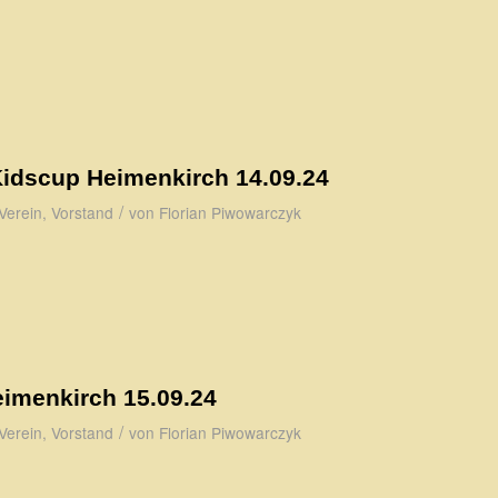
Kidscup Heimenkirch 14.09.24
/
Verein
,
Vorstand
von
Florian Piwowarczyk
eimenkirch 15.09.24
/
Verein
,
Vorstand
von
Florian Piwowarczyk