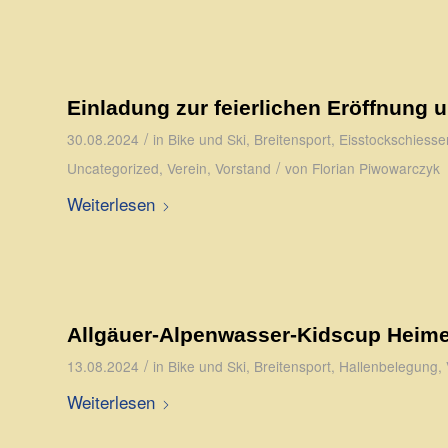
Einladung zur feierlichen Eröffnung
/
30.08.2024
in
Bike und Ski
,
Breitensport
,
Eisstockschiesse
/
Uncategorized
,
Verein
,
Vorstand
von
Florian Piwowarczyk
Weiterlesen
Allgäuer-Alpenwasser-Kidscup Heime
/
13.08.2024
in
Bike und Ski
,
Breitensport
,
Hallenbelegung
,
Weiterlesen