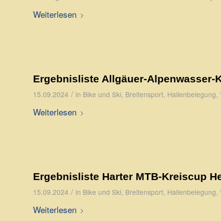
Weiterlesen
Ergebnisliste Allgäuer-Alpenwasser-
/
15.09.2024
in
Bike und Ski
,
Breitensport
,
Hallenbelegung
,
Weiterlesen
Ergebnisliste Harter MTB-Kreiscup H
/
15.09.2024
in
Bike und Ski
,
Breitensport
,
Hallenbelegung
,
Weiterlesen