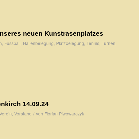
 unseres neuen Kunstrasenplatzes
n
,
Fussball
,
Hallenbelegung
,
Platzbelegung
,
Tennis
,
Turnen
,
nkirch 14.09.24
/
Verein
,
Vorstand
von
Florian Piwowarczyk