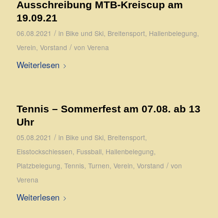
Ausschreibung MTB-Kreiscup am
19.09.21
/
06.08.2021
in
Bike und Ski
,
Breitensport
,
Hallenbelegung
,
/
Verein
,
Vorstand
von
Verena
Weiterlesen
Tennis – Sommerfest am 07.08. ab 13
Uhr
/
05.08.2021
in
Bike und Ski
,
Breitensport
,
Eisstockschiessen
,
Fussball
,
Hallenbelegung
,
/
Platzbelegung
,
Tennis
,
Turnen
,
Verein
,
Vorstand
von
Verena
Weiterlesen