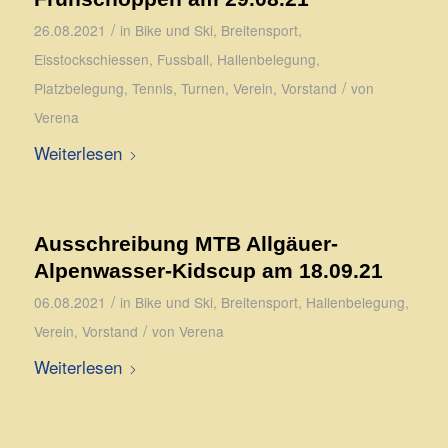
/
26.08.2021
in
Bike und Ski
,
Breitensport
,
Eisstockschiessen
,
Fussball
,
Hallenbelegung
,
/
Platzbelegung
,
Tennis
,
Turnen
,
Verein
,
Vorstand
von
Verena
Weiterlesen
Ausschreibung MTB Allgäuer-
Alpenwasser-Kidscup am 18.09.21
/
06.08.2021
in
Bike und Ski
,
Breitensport
,
Hallenbelegung
,
/
Verein
,
Vorstand
von
Verena
Weiterlesen