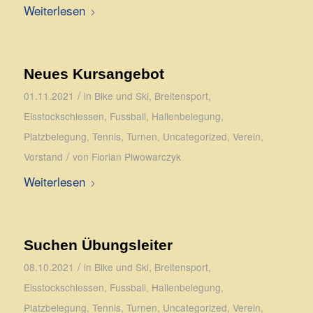
Weiterlesen
Neues Kursangebot
/
01.11.2021
in
Bike und Ski
,
Breitensport
,
Eisstockschiessen
,
Fussball
,
Hallenbelegung
,
Platzbelegung
,
Tennis
,
Turnen
,
Uncategorized
,
Verein
,
/
Vorstand
von
Florian Piwowarczyk
Weiterlesen
Suchen Übungsleiter
/
08.10.2021
in
Bike und Ski
,
Breitensport
,
Eisstockschiessen
,
Fussball
,
Hallenbelegung
,
Platzbelegung
,
Tennis
,
Turnen
,
Uncategorized
,
Verein
,