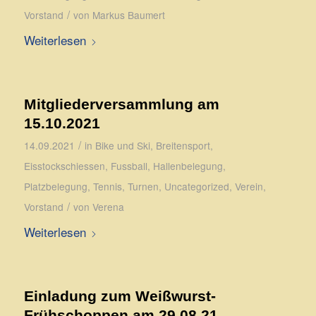
/
Vorstand
von
Markus Baumert
Weiterlesen
Mitgliederversammlung am
15.10.2021
/
14.09.2021
in
Bike und Ski
,
Breitensport
,
Eisstockschiessen
,
Fussball
,
Hallenbelegung
,
Platzbelegung
,
Tennis
,
Turnen
,
Uncategorized
,
Verein
,
/
Vorstand
von
Verena
Weiterlesen
Einladung zum Weißwurst-
Frühschoppen am 29.08.21