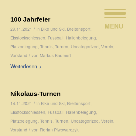
100 Jahrfeier
/
29.11.2021
in
Bike und Ski
,
Breitensport
,
Eisstockschiessen
,
Fussball
,
Hallenbelegung
,
Platzbelegung
,
Tennis
,
Turnen
,
Uncategorized
,
Verein
,
/
Vorstand
von
Markus Baumert
Weiterlesen
Nikolaus-Turnen
/
14.11.2021
in
Bike und Ski
,
Breitensport
,
Eisstockschiessen
,
Fussball
,
Hallenbelegung
,
Platzbelegung
,
Tennis
,
Turnen
,
Uncategorized
,
Verein
,
/
Vorstand
von
Florian Piwowarczyk