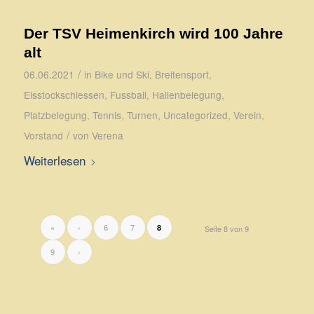
Der TSV Heimenkirch wird 100 Jahre
alt
/
06.06.2021
in
Bike und Ski
,
Breitensport
,
Eisstockschiessen
,
Fussball
,
Hallenbelegung
,
Platzbelegung
,
Tennis
,
Turnen
,
Uncategorized
,
Verein
,
/
Vorstand
von
Verena
Weiterlesen
«
‹
6
7
8
Seite 8 von 9
9
›