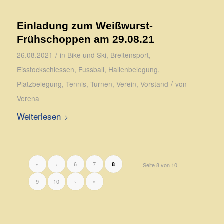
Einladung zum Weißwurst-
Frühschoppen am 29.08.21
/
26.08.2021
in
Bike und Ski
,
Breitensport
,
Eisstockschiessen
,
Fussball
,
Hallenbelegung
,
/
Platzbelegung
,
Tennis
,
Turnen
,
Verein
,
Vorstand
von
Verena
Weiterlesen
«
‹
6
7
8
Seite 8 von 10
9
10
›
»