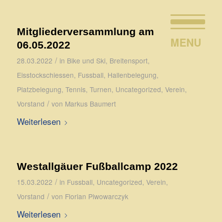
Mitgliederversammlung am
06.05.2022
/
28.03.2022
in
Bike und Ski
,
Breitensport
,
Eisstockschiessen
,
Fussball
,
Hallenbelegung
,
Platzbelegung
,
Tennis
,
Turnen
,
Uncategorized
,
Verein
,
/
Vorstand
von
Markus Baumert
Weiterlesen
Westallgäuer Fußballcamp 2022
/
15.03.2022
in
Fussball
,
Uncategorized
,
Verein
,
/
Vorstand
von
Florian Piwowarczyk
Weiterlesen