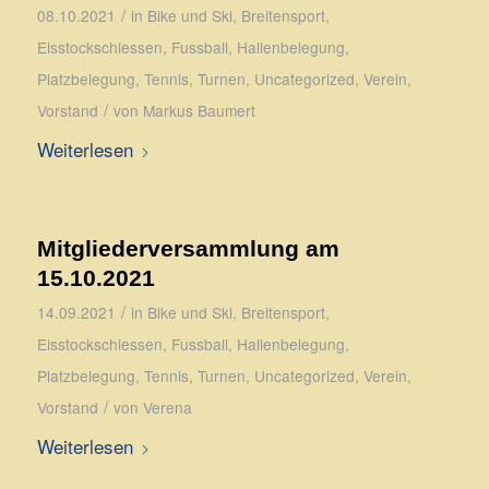
/
08.10.2021
in
Bike und Ski
,
Breitensport
,
Eisstockschiessen
,
Fussball
,
Hallenbelegung
,
Platzbelegung
,
Tennis
,
Turnen
,
Uncategorized
,
Verein
,
/
Vorstand
von
Markus Baumert
Weiterlesen
Mitgliederversammlung am
15.10.2021
/
14.09.2021
in
Bike und Ski
,
Breitensport
,
Eisstockschiessen
,
Fussball
,
Hallenbelegung
,
Platzbelegung
,
Tennis
,
Turnen
,
Uncategorized
,
Verein
,
/
Vorstand
von
Verena
Weiterlesen