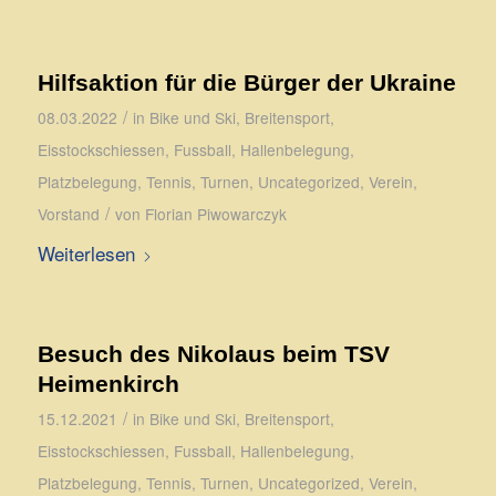
Hilfsaktion für die Bürger der Ukraine
/
08.03.2022
in
Bike und Ski
,
Breitensport
,
Eisstockschiessen
,
Fussball
,
Hallenbelegung
,
Platzbelegung
,
Tennis
,
Turnen
,
Uncategorized
,
Verein
,
/
Vorstand
von
Florian Piwowarczyk
Weiterlesen
Besuch des Nikolaus beim TSV
Heimenkirch
/
15.12.2021
in
Bike und Ski
,
Breitensport
,
Eisstockschiessen
,
Fussball
,
Hallenbelegung
,
Platzbelegung
,
Tennis
,
Turnen
,
Uncategorized
,
Verein
,