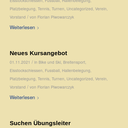
Eisstockschiessen
,
Fussball
,
Hallenbelegung
,
Platzbelegung
,
Tennis
,
Turnen
,
Uncategorized
,
Verein
,
/
Vorstand
von
Florian Piwowarczyk
Weiterlesen
Neues Kursangebot
/
01.11.2021
in
Bike und Ski
,
Breitensport
,
Eisstockschiessen
,
Fussball
,
Hallenbelegung
,
Platzbelegung
,
Tennis
,
Turnen
,
Uncategorized
,
Verein
,
/
Vorstand
von
Florian Piwowarczyk
Weiterlesen
Suchen Übungsleiter