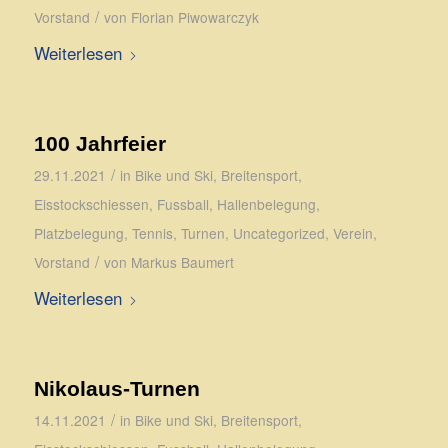
/
Vorstand
von
Florian Piwowarczyk
Weiterlesen
100 Jahrfeier
/
29.11.2021
in
Bike und Ski
,
Breitensport
,
Eisstockschiessen
,
Fussball
,
Hallenbelegung
,
Platzbelegung
,
Tennis
,
Turnen
,
Uncategorized
,
Verein
,
/
Vorstand
von
Markus Baumert
Weiterlesen
Nikolaus-Turnen
/
14.11.2021
in
Bike und Ski
,
Breitensport
,