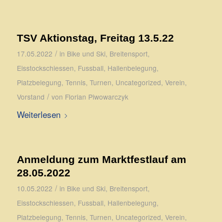
TSV Aktionstag, Freitag 13.5.22
/
17.05.2022
in
Bike und Ski
,
Breitensport
,
Eisstockschiessen
,
Fussball
,
Hallenbelegung
,
Platzbelegung
,
Tennis
,
Turnen
,
Uncategorized
,
Verein
,
/
Vorstand
von
Florian Piwowarczyk
Weiterlesen
Anmeldung zum Marktfestlauf am
28.05.2022
/
10.05.2022
in
Bike und Ski
,
Breitensport
,
Eisstockschiessen
,
Fussball
,
Hallenbelegung
,
Platzbelegung
,
Tennis
,
Turnen
,
Uncategorized
,
Verein
,