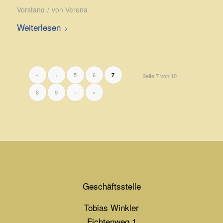
/
Vorstand
von
Verena
Weiterlesen
«
‹
5
6
7
Seite 7 von 10
8
9
›
»
Geschäftsstelle
Tobias Winkler
Fichtenweg 1