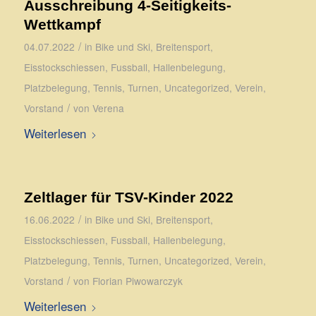
Ausschreibung 4-Seitigkeits-
Wettkampf
/
04.07.2022
in
Bike und Ski
,
Breitensport
,
Eisstockschiessen
,
Fussball
,
Hallenbelegung
,
Platzbelegung
,
Tennis
,
Turnen
,
Uncategorized
,
Verein
,
/
Vorstand
von
Verena
Weiterlesen
Zeltlager für TSV-Kinder 2022
/
16.06.2022
in
Bike und Ski
,
Breitensport
,
Eisstockschiessen
,
Fussball
,
Hallenbelegung
,
Platzbelegung
,
Tennis
,
Turnen
,
Uncategorized
,
Verein
,
/
Vorstand
von
Florian Piwowarczyk
Weiterlesen