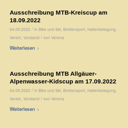
Ausschreibung MTB-Kreiscup am
18.09.2022
/
04.09.2022
in
Bike und Ski
,
Breitensport
,
Hallenbelegung
,
/
Verein
,
Vorstand
von
Verena
Weiterlesen
Ausschreibung MTB Allgäuer-
Alpenwasser-Kidscup am 17.09.2022
/
04.09.2022
in
Bike und Ski
,
Breitensport
,
Hallenbelegung
,
/
Verein
,
Vorstand
von
Verena
Weiterlesen