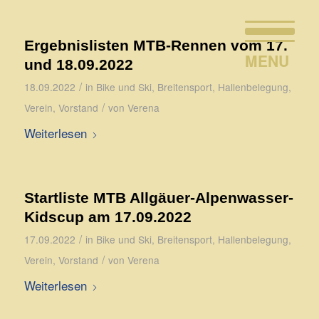
Ergebnislisten MTB-Rennen vom 17.
und 18.09.2022
/
18.09.2022
in
Bike und Ski
,
Breitensport
,
Hallenbelegung
,
/
Verein
,
Vorstand
von
Verena
Weiterlesen
Startliste MTB Allgäuer-Alpenwasser-
Kidscup am 17.09.2022
/
17.09.2022
in
Bike und Ski
,
Breitensport
,
Hallenbelegung
,
/
Verein
,
Vorstand
von
Verena
Weiterlesen