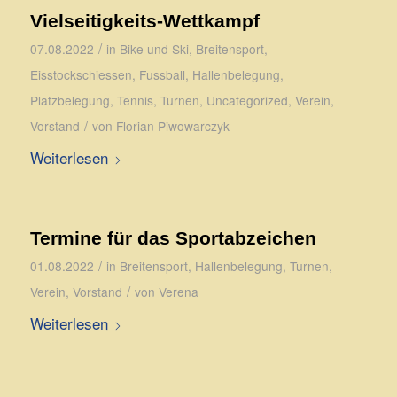
Vielseitigkeits-Wettkampf
/
07.08.2022
in
Bike und Ski
,
Breitensport
,
Eisstockschiessen
,
Fussball
,
Hallenbelegung
,
Platzbelegung
,
Tennis
,
Turnen
,
Uncategorized
,
Verein
,
/
Vorstand
von
Florian Piwowarczyk
Weiterlesen
Termine für das Sportabzeichen
/
01.08.2022
in
Breitensport
,
Hallenbelegung
,
Turnen
,
/
Verein
,
Vorstand
von
Verena
Weiterlesen