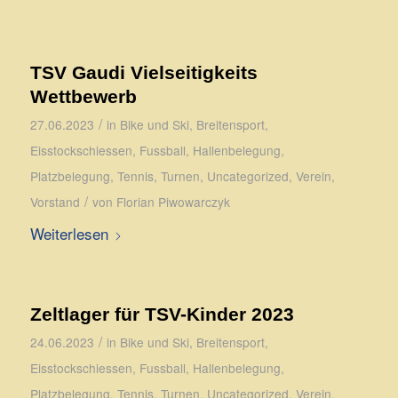
TSV Gaudi Vielseitigkeits
Wettbewerb
/
27.06.2023
in
Bike und Ski
,
Breitensport
,
Eisstockschiessen
,
Fussball
,
Hallenbelegung
,
Platzbelegung
,
Tennis
,
Turnen
,
Uncategorized
,
Verein
,
/
Vorstand
von
Florian Piwowarczyk
Weiterlesen
Zeltlager für TSV-Kinder 2023
/
24.06.2023
in
Bike und Ski
,
Breitensport
,
Eisstockschiessen
,
Fussball
,
Hallenbelegung
,
Platzbelegung
,
Tennis
,
Turnen
,
Uncategorized
,
Verein
,