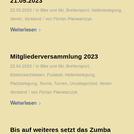
21.05.2023
/
22.05.2023
in
Bike und Ski
,
Breitensport
,
Hallenbelegung
,
/
Verein
,
Vorstand
von
Florian Piwowarczyk
Weiterlesen
Mitgliederversammlung 2023
/
22.04.2023
in
Bike und Ski
,
Breitensport
,
Eisstockschiessen
,
Fussball
,
Hallenbelegung
,
Platzbelegung
,
Tennis
,
Turnen
,
Uncategorized
,
Verein
,
/
Vorstand
von
Florian Piwowarczyk
Weiterlesen
Bis auf weiteres setzt das Zumba