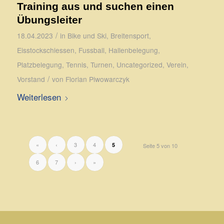
Training aus und suchen einen
Übungsleiter
/
18.04.2023
in
Bike und Ski
,
Breitensport
,
Eisstockschiessen
,
Fussball
,
Hallenbelegung
,
Platzbelegung
,
Tennis
,
Turnen
,
Uncategorized
,
Verein
,
/
Vorstand
von
Florian Piwowarczyk
Weiterlesen
«
‹
3
4
5
Seite 5 von 10
6
7
›
»