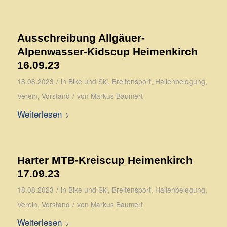
Ausschreibung Allgäuer-
Alpenwasser-Kidscup Heimenkirch
16.09.23
/
18.08.2023
in
Bike und Ski
,
Breitensport
,
Hallenbelegung
,
/
Verein
,
Vorstand
von
Markus Baumert
Weiterlesen
Harter MTB-Kreiscup Heimenkirch
17.09.23
/
18.08.2023
in
Bike und Ski
,
Breitensport
,
Hallenbelegung
,
/
Verein
,
Vorstand
von
Markus Baumert
Weiterlesen