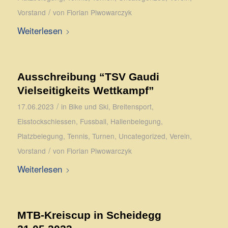
/
Vorstand
von
Florian Piwowarczyk
Weiterlesen
Ausschreibung “TSV Gaudi
Vielseitigkeits Wettkampf”
/
17.06.2023
in
Bike und Ski
,
Breitensport
,
Eisstockschiessen
,
Fussball
,
Hallenbelegung
,
Platzbelegung
,
Tennis
,
Turnen
,
Uncategorized
,
Verein
,
/
Vorstand
von
Florian Piwowarczyk
Weiterlesen
MTB-Kreiscup in Scheidegg