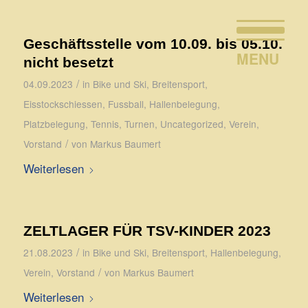
Geschäftsstelle vom 10.09. bis 05.10.
nicht besetzt
/
04.09.2023
in
Bike und Ski
,
Breitensport
,
Eisstockschiessen
,
Fussball
,
Hallenbelegung
,
Platzbelegung
,
Tennis
,
Turnen
,
Uncategorized
,
Verein
,
/
Vorstand
von
Markus Baumert
Weiterlesen
ZELTLAGER FÜR TSV-KINDER 2023
/
21.08.2023
in
Bike und Ski
,
Breitensport
,
Hallenbelegung
,
/
Verein
,
Vorstand
von
Markus Baumert
Weiterlesen